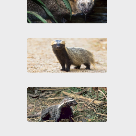
Fur
peq
Pressione "enter" para buscar ou ESC para sair
Fur