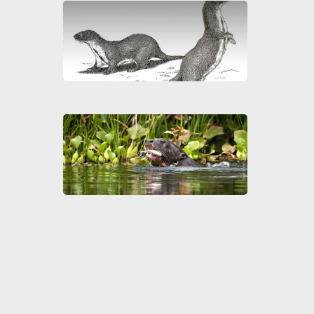
Don
ama
Arir