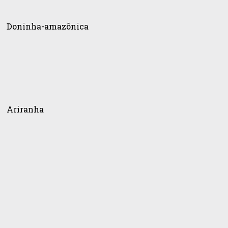
inha-
zônica
Doninha-amazônica
anha
Ariranha