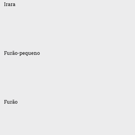
Irara
ão-
ueno
Furão-pequeno
ão
Furão