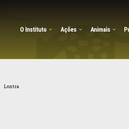
O Instituto
Ações
Animais
P
tra
Lontra
a