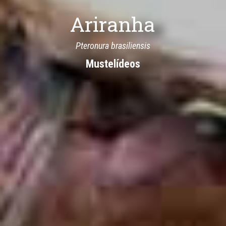
Ariranha
Pteronura brasiliensis
Mustelídeos