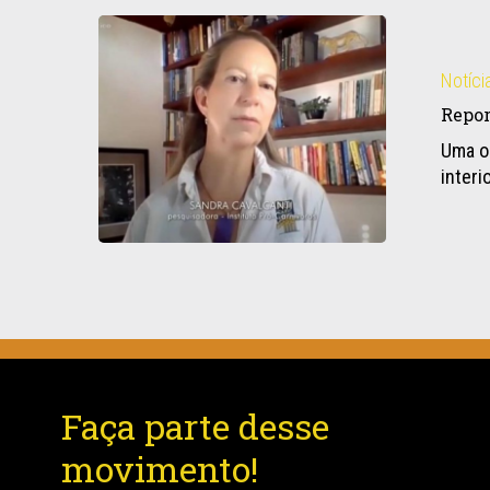
Pró-
Reportagem
Carnívoros
sobre
a
Notíci
onça
Repor
parda
Uma o
em
interi
fuga
no
interior
de
SP
Faça parte desse
movimento!