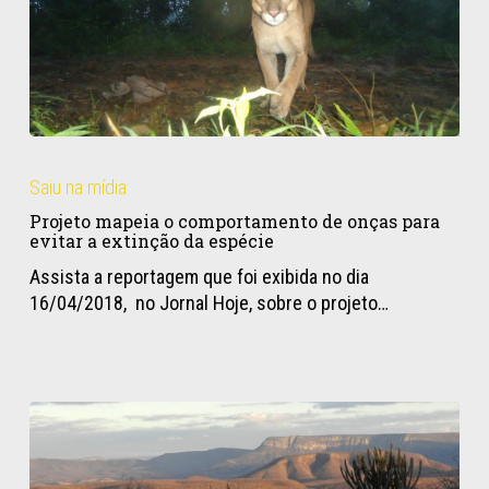
Projeto
mapeia
Saiu na mídia
o
Projeto mapeia o comportamento de onças para
comportamento
evitar a extinção da espécie
de
Assista a reportagem que foi exibida no dia
onças
16/04/2018, no Jornal Hoje, sobre o projeto…
para
evitar
a
extinção
da
espécie