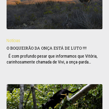
O
BOQUEIRÃO
Notícias
DA
O BOQUEIRÃO DA ONÇA ESTÁ DE LUTO !!!!
ONÇA
ESTÁ
É com profundo pesar que informamos que Vitória,
DE
carinhosamente chamada de Vivi, a onça-parda…
LUTO
!!!!