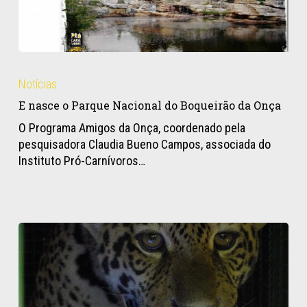
E
nasce
Notícias
o
E nasce o Parque Nacional do Boqueirão da Onça
Parque
Nacional
O Programa Amigos da Onça, coordenado pela
do
pesquisadora Claudia Bueno Campos, associada do
Boqueirão
Instituto Pró-Carnívoros…
da
Onça