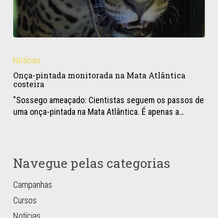
Onça-
pintada
Notícias
monitorada
Onça-pintada monitorada na Mata Atlântica
na
costeira
Mata
"Sossego ameaçado: Cientistas seguem os passos de
Atlântica
uma onça-pintada na Mata Atlântica. É apenas a…
costeira
Navegue pelas categorias
Campanhas
Cursos
Notícias