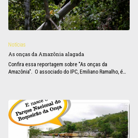
As
onças
Notícias
da
As onças da Amazônia alagada
Amazônia
alagada
Confira essa reportagem sobre "As onças da
Amazônia". O associado do IPC, Emiliano Ramalho, é…