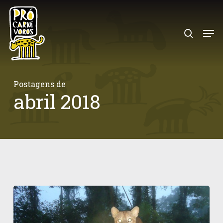
Skip
to
search
Menu
main
content
Postagens de
abril 2018