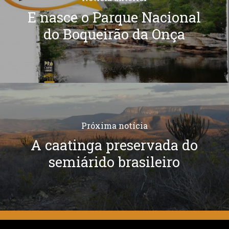
E nasce o Parque Nacional
do Boqueirão da Onça
Próxima notícia
A caatinga preservada do
semiárido brasileiro