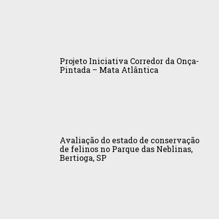
de
Estadual
felinos
do
no
Cantão,
bioma
Projeto
Araguaia,
Mata
Iniciativa
TO”
Atlântica
Projeto Iniciativa Corredor da Onça-
Corredor
Pintada – Mata Atlântica
da
Onça-
Pintada
–
Avaliação
Mata
do
Atlântica
Avaliação do estado de conservação
estado
de felinos no Parque das Neblinas,
Bertioga, SP
de
conservação
de
felinos
no
Conservação
Parque