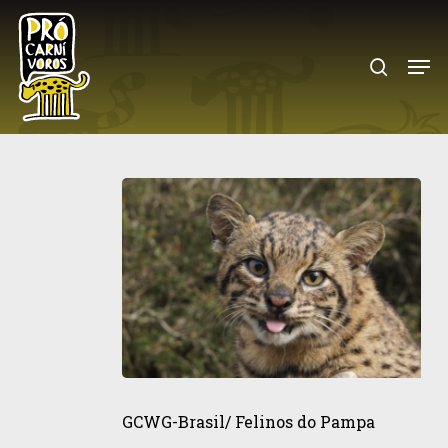
Skip
to
search
Menu
main
content
GCWG-
Brasil/
GCWG-Brasil/ Felinos do Pampa
Felinos