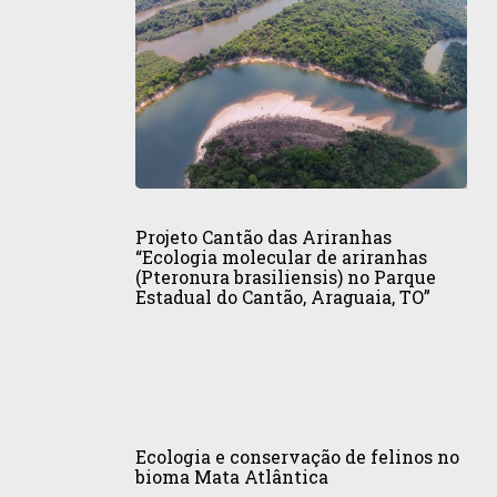
Tietê
Projeto
Cantão
Projeto Cantão das Ariranhas
das
“Ecologia molecular de ariranhas
(Pteronura brasiliensis) no Parque
Ariranhas
Estadual do Cantão, Araguaia, TO”
“Ecologia
molecular
de
ariranhas
(Pteronura
Ecologia
brasiliensis)
e
Ecologia e conservação de felinos no
no
conservação
bioma Mata Atlântica
Parque