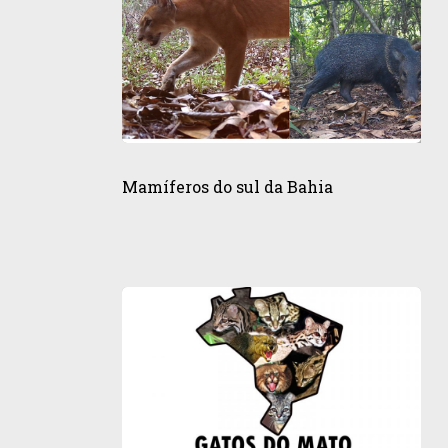
Mamíferos
do
Mamíferos do sul da Bahia
sul
da
Bahia