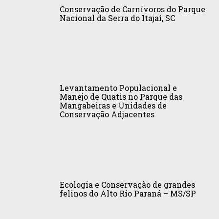
de
Conservação de Carnívoros do Parque
das
Carnívoros
Nacional da Serra do Itajaí, SC
Neblinas,
do
Bertioga,
Parque
SP
Nacional
da
Levantamento
Serra
Populacional
do
Levantamento Populacional e
e
Manejo de Quatis no Parque das
Itajaí,
Mangabeiras e Unidades de
Manejo
SC
Conservação Adjacentes
de
Quatis
no
Parque
das
Ecologia
Mangabeiras
e
Ecologia e Conservação de grandes
e
Conservação
felinos do Alto Rio Paraná – MS/SP
Unidades
de
de
grandes