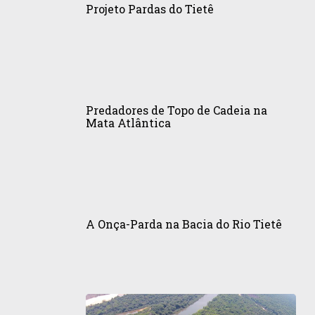
Pardas
Projeto Pardas do Tietê
do
Tietê
Predadores
de
Predadores de Topo de Cadeia na
Topo
Mata Atlântica
de
Cadeia
na
Mata
A
Atlântica
Onça-
A Onça-Parda na Bacia do Rio Tietê
Parda
na
Bacia
do
Rio