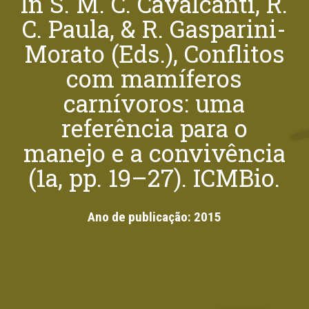
In S. M. C. Cavalcanti, R.
C. Paula, & R. Gasparini-
Morato (Eds.), Conflitos
com mamíferos
carnívoros: uma
referência para o
manejo e a convivência
(1a, pp. 19–27). ICMBio.
Ano de publicação:
2015