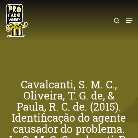
Skip
to
search
Menu
main
content
Cavalcanti, S. M. C.,
Oliveira, T. G. de, &
Paula, R. C. de. (2015).
Identificação do agente
causador do problema.