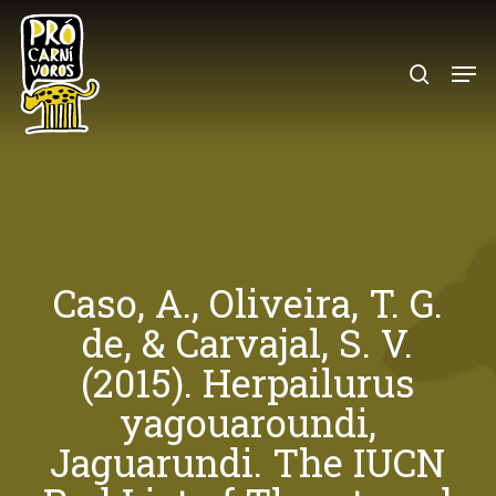
Skip
to
search
Menu
main
content
Caso, A., Oliveira, T. G.
de, & Carvajal, S. V.
(2015). Herpailurus
yagouaroundi,
Jaguarundi. The IUCN