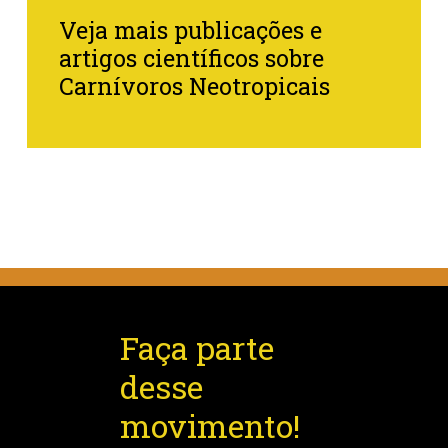
Veja mais publicações e
artigos científicos sobre
Carnívoros Neotropicais
Faça parte
desse
movimento!