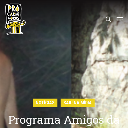
Skip
to
search
Menu
main
content
NOTÍCIAS
SAIU NA MÍDIA
Programa Amigos da