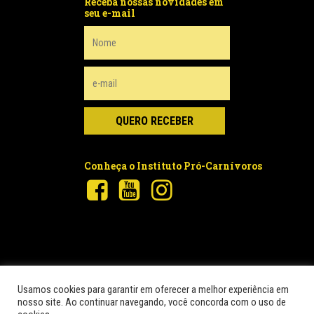
Receba nossas novidades em
seu e-mail
Conheça o Instituto Pró-Carnívoros
Usamos cookies para garantir em oferecer a melhor experiência em
nosso site. Ao continuar navegando, você concorda com o uso de
© 2026 Pró-Carnívoros.
© Instituto para a Conservação dos