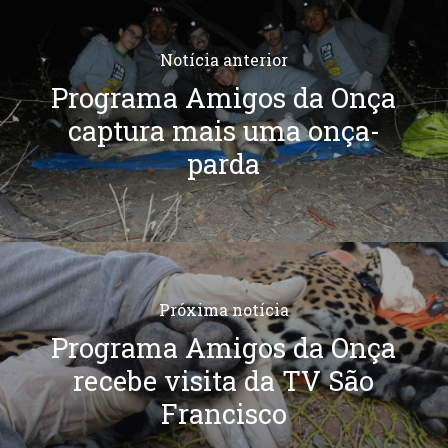
Notícia anterior
Programa Amigos da Onça
captura mais uma onça-
parda
Próxima notícia
Programa Amigos da Onça
recebe visita da TV São
Francisco