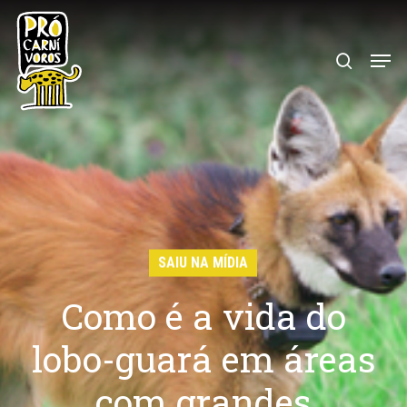
Skip
to
search
Menu
main
content
SAIU NA MÍDIA
Como é a vida do
lobo-guará em áreas
com grandes