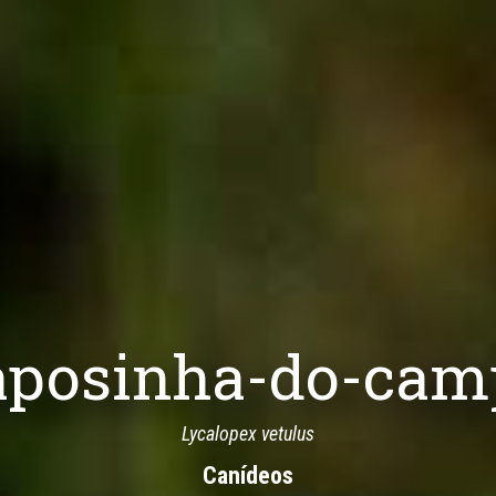
aposinha-do-cam
Lycalopex vetulus
Canídeos