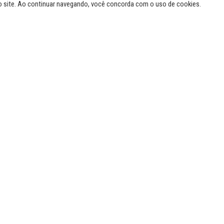
o site. Ao continuar navegando, você concorda com o uso de cookies.
R Aeroportos e o Instituto para a Conservação dos Carnívoros
vés do Projeto Onças do Iguaçu, fizeram uma parceria para div
eto para os milhões de passageiros que circulam pelo Aeroport
m definidos critérios para qualificar um Aeroporto Amigo da O
uações de segurança, divulgação e visibilidade, criação de r
parceiros.
R Aeroportos atendeu todos esses critérios, e o Aeroporto In
imeiro Aeroporto Amigo da Onça no Brasil!!!
 parceria é muito importante para levar a onça-pintada para c