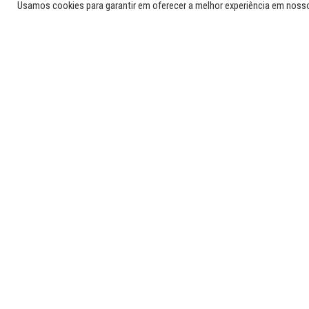
Usamos cookies para garantir em oferecer a melhor experiência em noss
A CC
atra
proj
Fora
adeq
com 
A CC
o pr
Essa