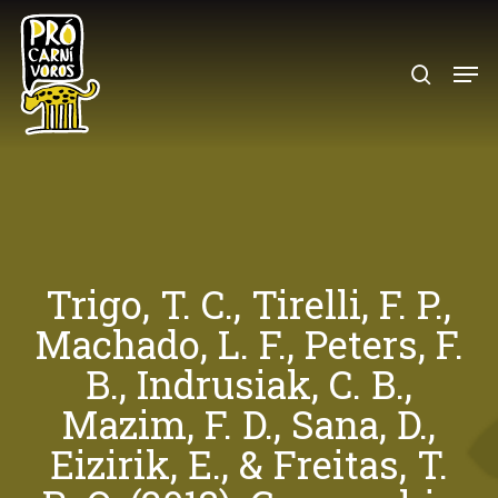
Skip
to
search
Menu
main
content
Trigo, T. C., Tirelli, F. P.,
Machado, L. F., Peters, F.
B., Indrusiak, C. B.,
Mazim, F. D., Sana, D.,
Eizirik, E., & Freitas, T.