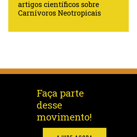
artigos científicos sobre
Carnívoros Neotropicais
Faça parte
desse
movimento!