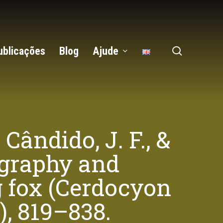
search
ublicações
Blog
Ajude
, Cândido, J. F., &
eography and
g fox (Cerdocyon
), 819–838.