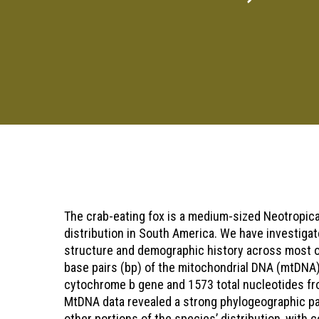
Pressione "enter" para buscar ou ESC para sair
The crab-eating fox is a medium-sized Neotropical
distribution in South America. We have investigate
structure and demographic history across most o
base pairs (bp) of the mitochondrial DNA (mtDNA)
cytochrome b gene and 1573 total nucleotides fr
MtDNA data revealed a strong phylogeographic pa
other portions of the species’ distribution, wit