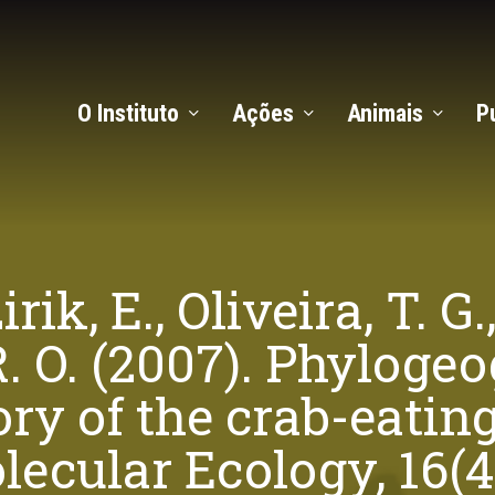
O Instituto
Ações
Animais
P
rik, E., Oliveira, T. G.
 R. O. (2007). Phylog
ory of the crab-eatin
lecular Ecology, 16(4