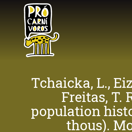
Skip
to
main
content
Tchaicka, L., Eizi
Freitas, T.
population hist
thous). Mo