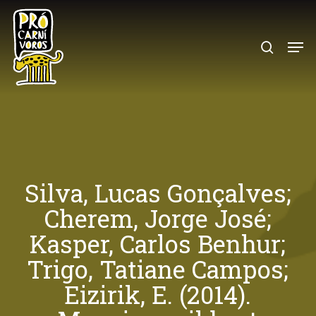
Skip
to
search
Menu
main
content
Silva, Lucas Gonçalves;
Cherem, Jorge José;
Kasper, Carlos Benhur;
Trigo, Tatiane Campos;
Eizirik, E. (2014).