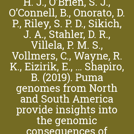
H. J., O’Brien, S. J.,
O’Connell, B., Onorato, D.
P., Riley, S. P. D., Sikich,
J. A., Stahler, D. R.,
Villela, P. M. S.,
Vollmers, C., Wayne, R.
K., Eizirik, E., … Shapiro,
B. (2019). Puma
genomes from North
and South America
provide insights into
the genomic
consequences of