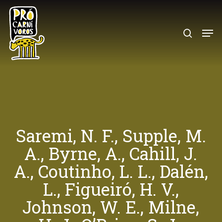
Skip
to
search
Menu
main
content
Saremi, N. F., Supple, M.
A., Byrne, A., Cahill, J.
A., Coutinho, L. L., Dalén,
L., Figueiró, H. V.,
Johnson, W. E., Milne,