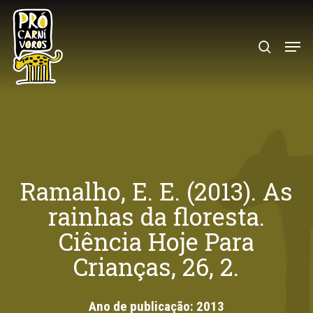
Skip
to
search
Menu
main
content
Ramalho, E. E. (2013). As
rainhas da floresta.
Ciência Hoje Para
Crianças, 26, 2.
Ano de publicação:
2013