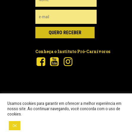
Conheça o Instituto Pró-Carnívoros
Usamos cookies para garantir em oferecer a melhor experiência em
nosso site. Ao continuar navegando, você concorda com o uso de
© 2026 Pró-Carnívoros.
© Instituto para a Conservação dos
cookies.
Carnívoros Neotropicais – Pró-Carnívoros. Conteúdo por Greenbond
| Site por
NaçãoDesign
OK