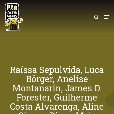
Skip
to
search
Menu
main
content
Raíssa Sepulvida, Luca
Börger, Anelise
Montanarin, James D.
Forester, Guilherme
Costa Alvarenga, Aline