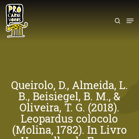
Skip
to
search
Menu
main
content
Queirolo, D., Almeida, L.
B., Beisiegel, B. M., &
Oliveira, T. G. (2018).
Leopardus colocolo
(Molina, 1782). In Livro