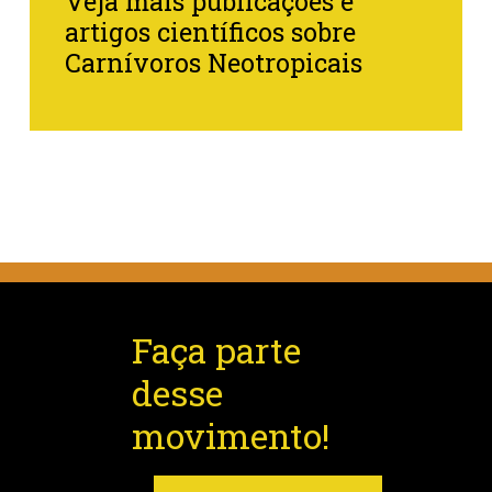
Veja mais publicações e
artigos científicos sobre
Carnívoros Neotropicais
Faça parte
desse
movimento!