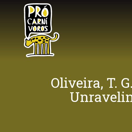
Skip
to
main
content
Oliveira, T. 
Unravelin