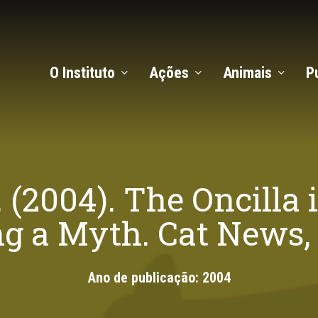
O Instituto
Ações
Animais
P
G. (2004). The Oncill
g a Myth. Cat News, 
Ano de publicação:
2004