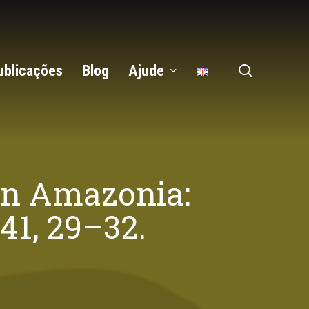
search
ublicações
Blog
Ajude
a in Amazonia:
41, 29–32.