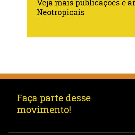
Veja mais publicações e ar
Neotropicais
Faça parte desse
movimento!