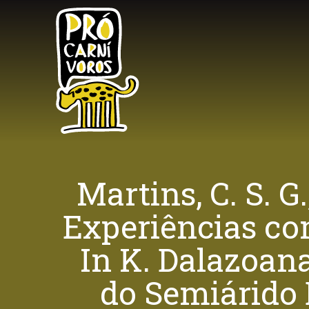
Skip
to
main
content
Martins, C. S. G.
Experiências co
In K. Dalazoan
do Semiárido Br