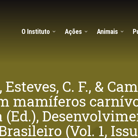
O Instituto
Ações
Animais
P
, Esteves, C. F., & Cam
m mamíferos carnívo
a (Ed.), Desenvolvime
asileiro (Vol. 1, Issu