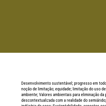
Pressione "enter" para buscar ou ESC para sair
Desenvolvimento sustentável; progresso em todo 
noção de limitação; equidade; limitação do uso d
ambiente; Valores ambientais para eliminação da 
descontextualizada com a realidade do semiárido;
indústria da seca; Sustentabilidade: aspectos eco