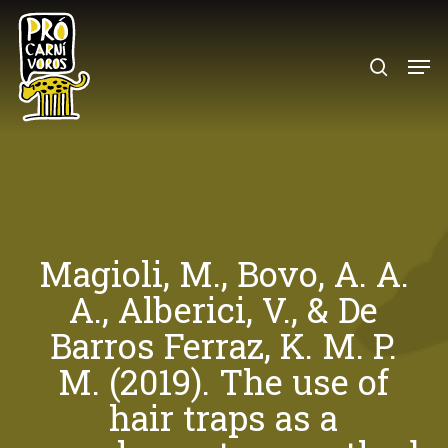
Skip
to
search
Menu
main
content
Magioli, M., Bovo, A. A.
A., Alberici, V., & De
Barros Ferraz, K. M. P.
M. (2019). The use of
hair traps as a