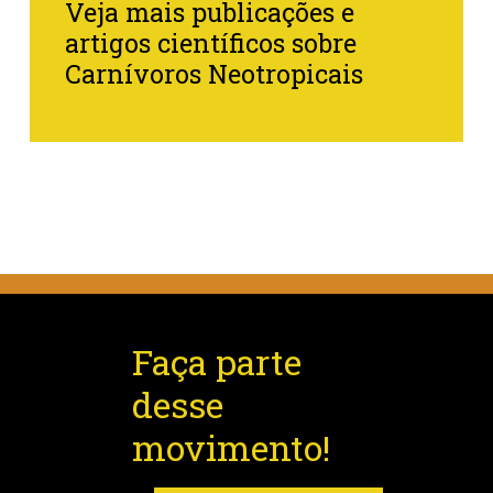
Veja mais publicações e
artigos científicos sobre
Carnívoros Neotropicais
Faça parte
desse
movimento!