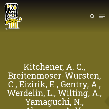
Skip
to
search
Menu
main
content
Kitchener, A. C.,
Breitenmoser-Wursten,
C., Eizirik, E., Gentry, A.,
Werdelin, L., Wilting, A.,
Yamaguchi, N.,