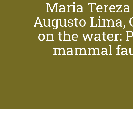
Maria Tereza
Augusto Lima, C
Pressione "enter" para buscar ou ESC para sair
on the water: P
mammal faun