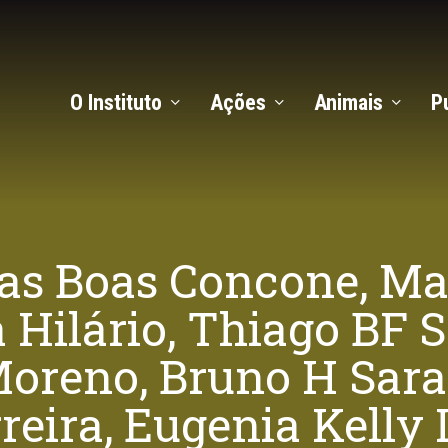
O Instituto
Ações
Animais
P
as Boas Concone, Ma
a Hilário, Thiago BF
oreno, Bruno H Sara
reira, Eugenia Kelly 