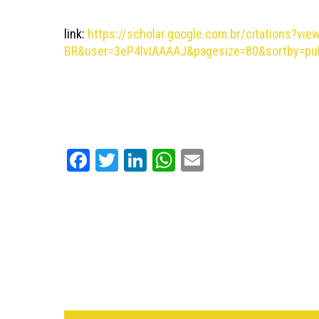
link:
https://scholar.google.com.br/citations?vie
BR&user=3eP4lvIAAAAJ&pagesize=80&sortby=pub
Facebook
Twitter
LinkedIn
WhatsApp
Email