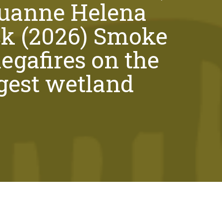
Luanne Helena
nck (2026) Smoke
megafires on the
gest wetland