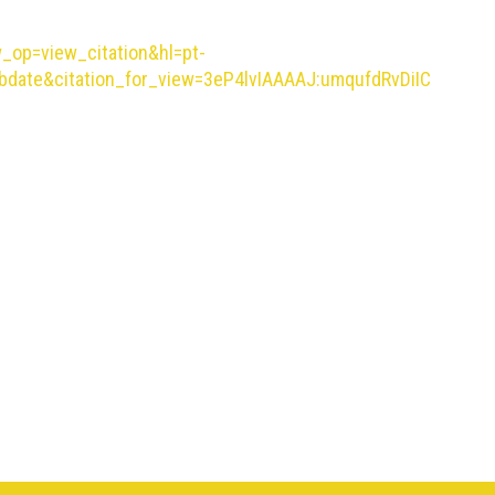
w_op=view_citation&hl=pt-
date&citation_for_view=3eP4lvIAAAAJ:umqufdRvDiIC