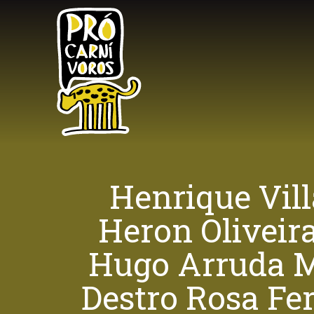
Skip
to
main
content
Henrique Vill
Heron Oliveir
Hugo Arruda M
Destro Rosa Fer