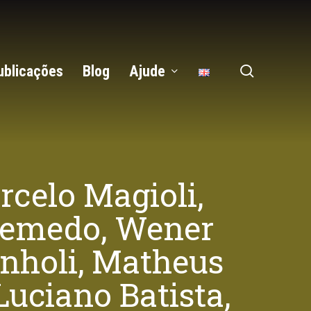
search
ublicações
Blog
Ajude
rcelo Magioli,
 Semedo, Wener
nholi, Matheus
Luciano Batista,