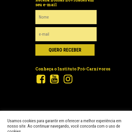
seu e-mail
Conheça o Instituto Pró-Carnívoros
Usamos cookies para garantir em oferecer a melhor experiência em
nosso site. Ao continuar navegando, você concorda com o uso de
© 2026 Pró-Carnívoros.
© Instituto para a Conservação dos
cookies.