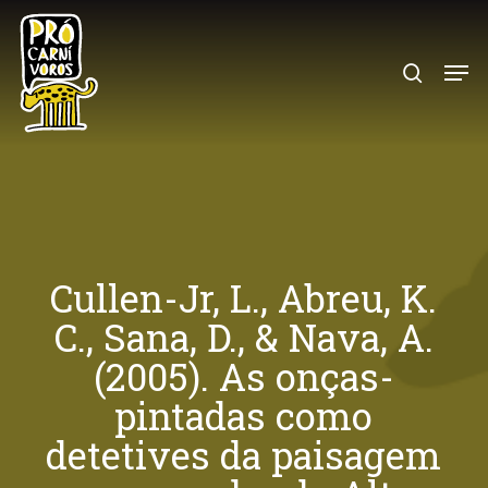
Skip
to
search
Menu
main
content
Cullen-Jr, L., Abreu, K.
C., Sana, D., & Nava, A.
(2005). As onças-
pintadas como
detetives da paisagem