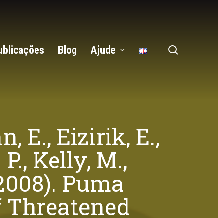
search
ublicações
Blog
Ajude
 E., Eizirik, E.,
P., Kelly, M.,
(2008). Puma
f Threatened