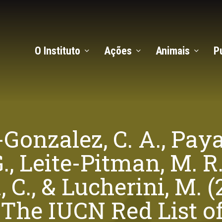
O Instituto
Ações
Animais
P
Gonzalez, C. A., Payan,
G., Leite-Pitman, M. R. 
 C., & Lucherini, M. 
n The IUCN Red List o