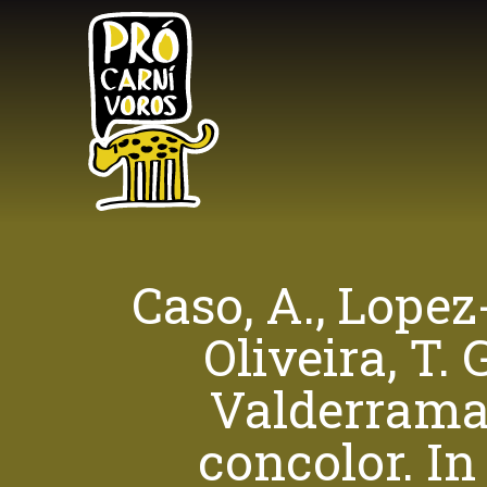
Skip
to
main
content
Caso, A., Lopez-
Oliveira, T. 
Valderrama,
concolor. I