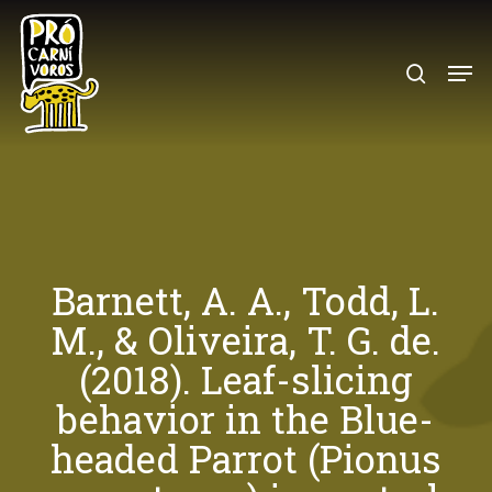
Skip
to
search
Menu
main
content
Barnett, A. A., Todd, L.
M., & Oliveira, T. G. de.
(2018). Leaf-slicing
behavior in the Blue-
headed Parrot (Pionus