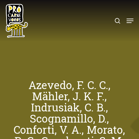
Skip
to
search
Menu
main
content
Azevedo, F. C. C.,
Mähler, J. K. F.,
Indrusiak, C. B.,
Scognamillo, D.,
Conforti, V. A., Morato,