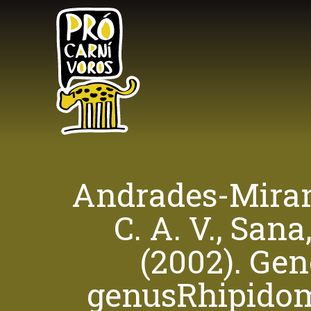
Skip
to
main
content
Andrades-Miranda
C. A. V., Sana
(2002). Gen
genusRhipidom