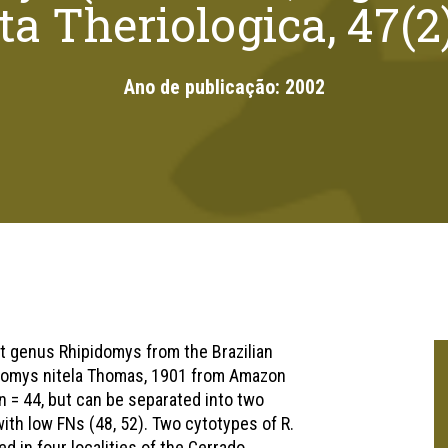
ta Theriologica, 47(2
Ano de publicação:
2002
nt genus Rhipidomys from the Brazilian
domys nitela Thomas, 1901 from Amazon
2n = 44, but can be separated into two
with low FNs (48, 52). Two cytotypes of R.
 in four localities of the Cerrado,