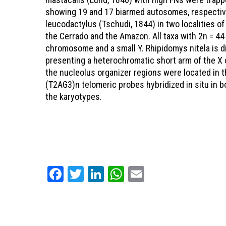
showing 19 and 17 biarmed autosomes, respective
leucodactylus (Tschudi, 1844) in two localities of 
the Cerrado and the Amazon. All taxa with 2n = 4
chromosome and a small Y. Rhipidomys nitela is d
presenting a heterochromatic short arm of the X 
the nucleolus organizer regions were located in t
(T2AG3)n telomeric probes hybridized in situ in bo
the karyotypes.
Facebook
Twitter
LinkedIn
WhatsApp
Email