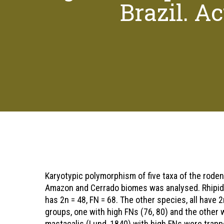
Brazil. Ac
Pressione "enter" para buscar ou ESC para sair
Karyotypic polymorphism of five taxa of the rode
Amazon and Cerrado biomes was analysed. Rhipi
has 2n = 48, FN = 68. The other species, all have 
groups, one with high FNs (76, 80) and the other 
mastacalis (Lund, 1840) with high FNs were trapped