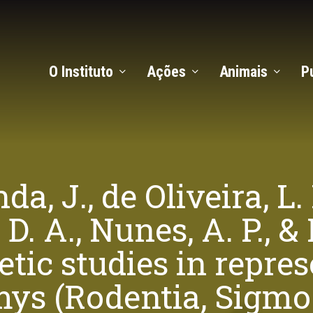
O Instituto
Ações
Animais
P
, J., de Oliveira, L. 
, D. A., Nunes, A. P., &
etic studies in repres
ys (Rodentia, Sigmo