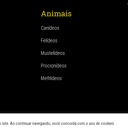
Animais
Canídeos
Felídeos
Mustelídeos
Procionídeos
Mefitídeos
o site. Ao continuar navegando, você concorda com o uso de cookies.
eotropicais – Pró-Carnívoros. Conteúdo por Greenbond | Site por
NaçãoDesign