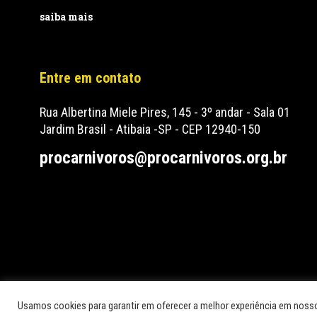
saiba mais
Entre em contato
Rua Albertina Miele Pires, 145 - 3º andar - Sala 01
Jardim Brasil - Atibaia -SP - CEP 12940-150
procarnivoros@procarnivoros.org.br
Usamos cookies para garantir em oferecer a melhor experiência em noss
© 2026 Pró-Carnívoros.
© Instituto para a Conservação dos Carnívoros N