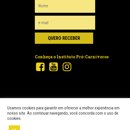
Conheça o Instituto Pró-Carnívoros
Usamos cookies para garantir em oferecer a melhor experiência em
nosso site. Ao continuar navegando, você concorda com o uso de
© 2026 Pró-Carnívoros.
© Instituto para a Conservação dos
cookies.
Carnívoros Neotropicais – Pró-Carnívoros. Conteúdo por Greenbond
| Site por
NaçãoDesign
OK