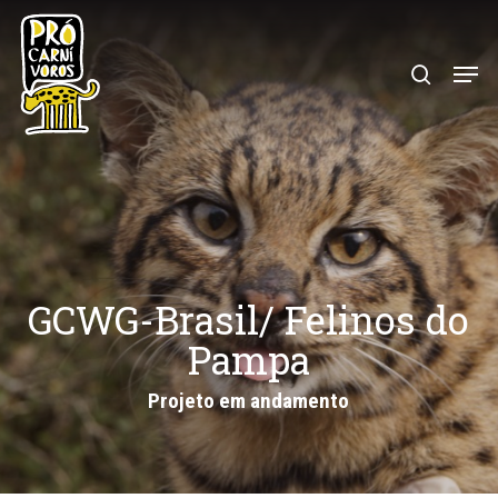
Skip
to
search
Menu
main
content
GCWG-Brasil/ Felinos do
Pampa
Projeto em andamento