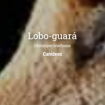
Lobo-guará
Chrysocyon brachyurus
Canídeos